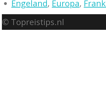
Engeland
,
Europa
,
Frank
© Topreistips.nl