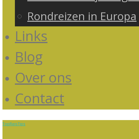
Rondreizen in Europa
Links
Blog
Over ons
Contact
TopReisTips