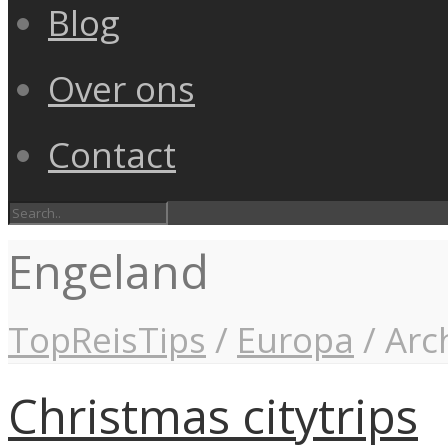
Blog
Over ons
Contact
Engeland
TopReisTips
/
Europa
/
Arc
Christmas citytrips