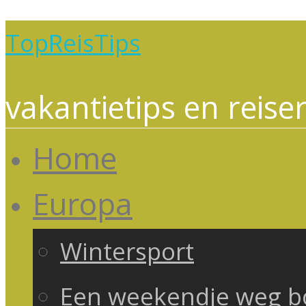
TopReisTips
vakantietips en reise
Home
Europa
Wintersport
Een weekendje weg 