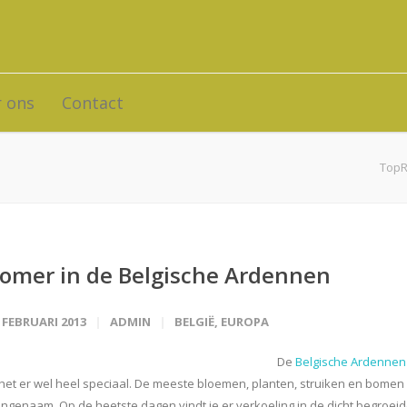
 ons
Contact
TopR
omer in de Belgische Ardennen
 FEBRUARI 2013
ADMIN
BELGIË
,
EUROPA
De
Belgische Ardennen
 het er wel heel speciaal. De meeste bloemen, planten, struiken en bomen 
ngenaam. Op de heetste dagen vindt je er verkoeling in de dicht begroei