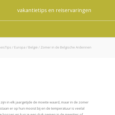
vakantietips en reiservaringen
eisTips
/
Europa
/
België
/
Zomer in de Belgische Ardennen
zijn in elk jaargetijde de moeite waard, maar in de zomer
staan er op hun mooist bij en de temperatuur is veelal
de bossen en kun je een duik nemen in de meertjes of