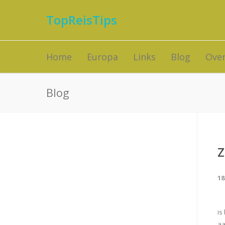
TopReisTips
Home
Europa
Links
Blog
Over
Blog
Z
18
is
aa