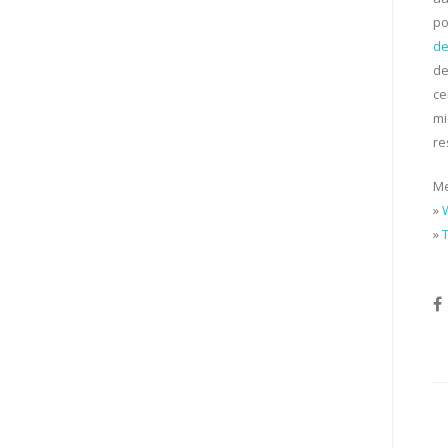
po
de
de
ce
mi
re
Me
»
»