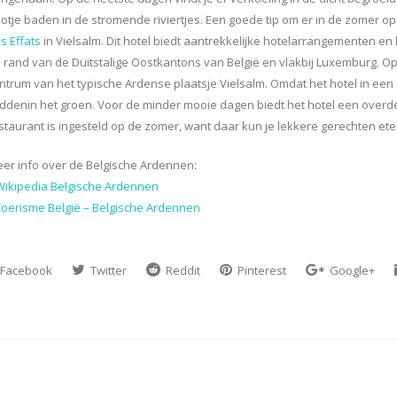
otje baden in de stromende riviertjes. Een goede tip om er in de zomer op
s Effats
in Vielsalm. Dit hotel biedt aantrekkelijke hotelarrangementen e
 rand van de Duitstalige Oostkantons van België en vlakbij Luxemburg. Op
ntrum van het typische Ardense plaatsje Vielsalm. Omdat het hotel in een pa
ddenin het groen. Voor de minder mooie dagen biedt het hotel een overde
staurant is ingesteld op de zomer, want daar kun je lekkere gerechten e
er info over de Belgische Ardennen:
Wikipedia Belgische Ardennen
Toerisme België – Belgische Ardennen
Facebook
Twitter
Reddit
Pinterest
Google+