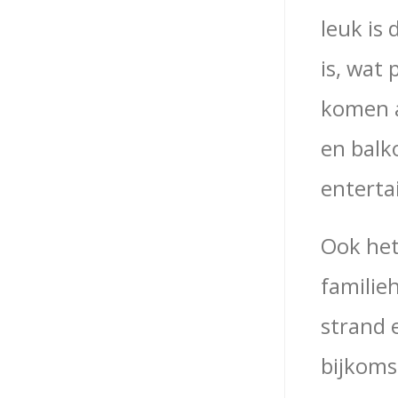
leuk is 
is, wat
komen a
en balk
enterta
Ook he
familieh
strand e
bijkoms