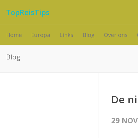
TopReisTips
Home
Europa
Links
Blog
Over ons
Blog
De ni
29 NOV