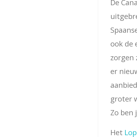
De Cana
uitgebre
Spaanse
ook de 
zorgen z
er nieu
aanbied
groter 
Zo ben 
Het
Lop