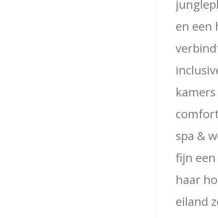
junglep
en een 
verbindt
inclusiv
kamers 
comfort
spa & w
fijn ee
haar ho
eiland 